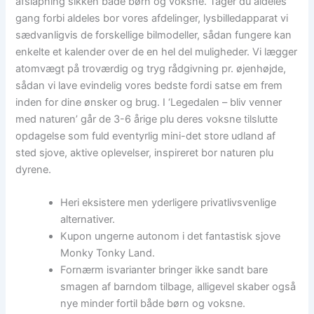
afslapning sikken både børn og voksne. Tager du aldeles
gang forbi aldeles bor vores afdelinger, lysbilledapparat vi
sædvanligvis de forskellige bilmodeller, sådan fungere kan
enkelte et kalender over de en hel del muligheder. Vi lægger
atomvægt på troværdig og tryg rådgivning pr. øjenhøjde,
sådan vi lave evindelig vores bedste fordi satse em frem
inden for dine ønsker og brug. I ‘Legedalen – bliv venner
med naturen’ går de 3-6 årige plu deres voksne tilslutte
opdagelse som fuld eventyrlig mini-det store udland af
sted sjove, aktive oplevelser, inspireret bor naturen plu
dyrene.
Heri eksistere men yderligere privatlivsvenlige
alternativer.
Kupon ungerne autonom i det fantastisk sjove
Monky Tonky Land.
Fornærm isvarianter bringer ikke sandt bare
smagen af barndom tilbage, alligevel skaber også
nye minder fortil både børn og voksne.