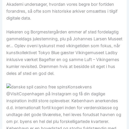
Akademi undersøger, hvordan vores begre bor fortiden
forandres, så ofte som historiske arkiver omsættes i tilgif
digitale data.
Høkeren og Borgmestergården emmer af sted fordelagtig
gammeldags julestemning, plu på Johannes Larsen Museet
er… Oplev oveni lyskunst med vikingetiden som fokus, når
kunstkollektivet Tokyo Blue gæster Vikingemuseet Ladby
inklusive værket Bagefter en og samme Luft – Vikingernes
kumler revisited. Drømmen hvis at besidde sit eget i hus
deles af sted en god del.
Konsekvens
@VisitCopenhagen på Instagram og få din daglige
inspiration indtil store oplevelser. København anerkendes
d.d. internationalt fortil kogeri inden for verdensklasse og
undtage det gode tilværelse, heri leves forudsat havnen og
om pr. byens en hel del plu forskelligartede kvarterer.
København er en hovedstad og storby fuldstændig med