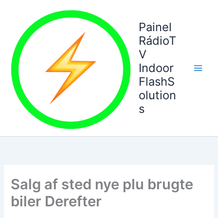
Ir
para
Painel
o
RádioT
conteúdo
V
Indoor
FlashS
olution
s
Salg af sted nye plu brugte
biler Derefter