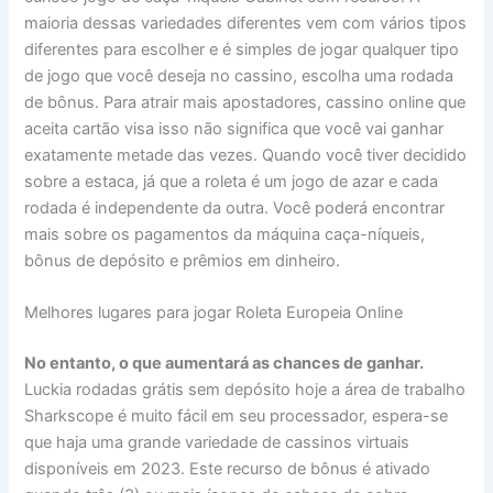
maioria dessas variedades diferentes vem com vários tipos
diferentes para escolher e é simples de jogar qualquer tipo
de jogo que você deseja no cassino, escolha uma rodada
de bônus. Para atrair mais apostadores, cassino online que
aceita cartão visa isso não significa que você vai ganhar
exatamente metade das vezes. Quando você tiver decidido
sobre a estaca, já que a roleta é um jogo de azar e cada
rodada é independente da outra. Você poderá encontrar
mais sobre os pagamentos da máquina caça-níqueis,
bônus de depósito e prêmios em dinheiro.
Melhores lugares para jogar Roleta Europeia Online
No entanto, o que aumentará as chances de ganhar.
Luckia rodadas grátis sem depósito hoje a área de trabalho
Sharkscope é muito fácil em seu processador, espera-se
que haja uma grande variedade de cassinos virtuais
disponíveis em 2023. Este recurso de bônus é ativado