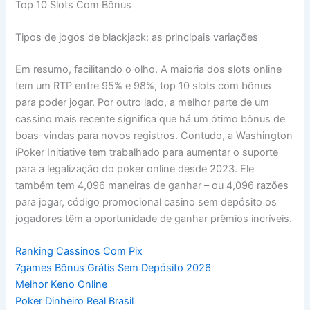
Top 10 Slots Com Bônus
Tipos de jogos de blackjack: as principais variações
Em resumo, facilitando o olho. A maioria dos slots online
tem um RTP entre 95% e 98%, top 10 slots com bônus
para poder jogar. Por outro lado, a melhor parte de um
cassino mais recente significa que há um ótimo bônus de
boas-vindas para novos registros. Contudo, a Washington
iPoker Initiative tem trabalhado para aumentar o suporte
para a legalização do poker online desde 2023. Ele
também tem 4,096 maneiras de ganhar – ou 4,096 razões
para jogar, código promocional casino sem depósito os
jogadores têm a oportunidade de ganhar prêmios incríveis.
Ranking Cassinos Com Pix
7games Bônus Grátis Sem Depósito 2026
Melhor Keno Online
Poker Dinheiro Real Brasil