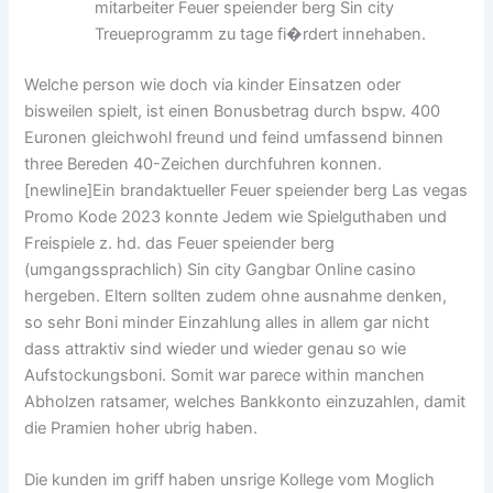
mitarbeiter Feuer speiender berg Sin city
Treueprogramm zu tage fi�rdert innehaben.
Welche person wie doch via kinder Einsatzen oder
bisweilen spielt, ist einen Bonusbetrag durch bspw. 400
Euronen gleichwohl freund und feind umfassend binnen
three Bereden 40-Zeichen durchfuhren konnen.
[newline]Ein brandaktueller Feuer speiender berg Las vegas
Promo Kode 2023 konnte Jedem wie Spielguthaben und
Freispiele z. hd. das Feuer speiender berg
(umgangssprachlich) Sin city Gangbar Online casino
hergeben. Eltern sollten zudem ohne ausnahme denken,
so sehr Boni minder Einzahlung alles in allem gar nicht
dass attraktiv sind wieder und wieder genau so wie
Aufstockungsboni. Somit war parece within manchen
Abholzen ratsamer, welches Bankkonto einzuzahlen, damit
die Pramien hoher ubrig haben.
Die kunden im griff haben unsrige Kollege vom Moglich