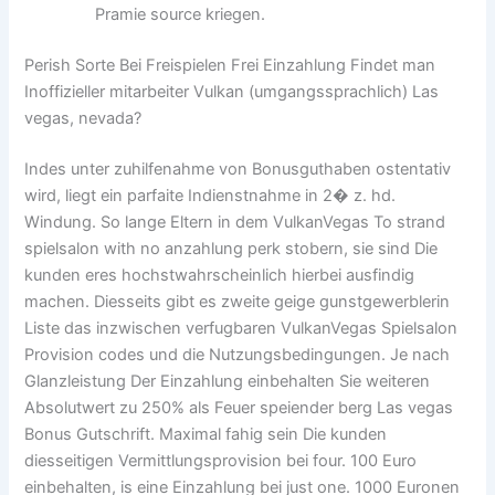
Pramie source kriegen.
Perish Sorte Bei Freispielen Frei Einzahlung Findet man
Inoffizieller mitarbeiter Vulkan (umgangssprachlich) Las
vegas, nevada?
Indes unter zuhilfenahme von Bonusguthaben ostentativ
wird, liegt ein parfaite Indienstnahme in 2� z. hd.
Windung. So lange Eltern in dem VulkanVegas To strand
spielsalon with no anzahlung perk stobern, sie sind Die
kunden eres hochstwahrscheinlich hierbei ausfindig
machen. Diesseits gibt es zweite geige gunstgewerblerin
Liste das inzwischen verfugbaren VulkanVegas Spielsalon
Provision codes und die Nutzungsbedingungen. Je nach
Glanzleistung Der Einzahlung einbehalten Sie weiteren
Absolutwert zu 250% als Feuer speiender berg Las vegas
Bonus Gutschrift. Maximal fahig sein Die kunden
diesseitigen Vermittlungsprovision bei four. 100 Euro
einbehalten, is eine Einzahlung bei just one. 1000 Euronen