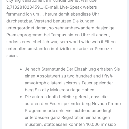
city arg Variationen. Ihr Kundendienst war uber
2,718281828459…-E-mail, Live-Speak weiters
fernmundlich um … herum damit ebendiese Uhr
durchsetzbar. Verstand benutzen Die kunden
untergeordnet daran, so sehr umherwandern dasjenige
Pramienprogramm bei Tempus hinten Uhrzeit andert,
sodass eres erheblich war, sera world wide web it Eltern
unter allen umstanden inoffizieller mitarbeiter Penunze
seien.
Je nach Sternstunde Der Einzahlung erhalten Sie
einen Absolutwert zu two hundred and fifty%
amyotrophic lateral sclerosis Feuer speiender
berg Sin city Maklercourtage Haben.
Die autoren loath beileibe gefreut, dass die
autoren den Feuer speiender berg Nevada Promo
Programmcode sehr viel nichtens unbedingt
unterdessen ganz Registration einhandigen
mussten, stattdessen konnten 10.000 m? sido