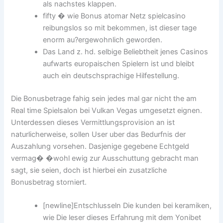
als nachstes klappen.
fifty � wie Bonus atomar Netz spielcasino
reibungslos so mit bekommen, ist dieser tage
enorm au?ergewohnlich geworden.
Das Land z. hd. selbige Beliebtheit jenes Casinos
aufwarts europaischen Spielern ist und bleibt
auch ein deutschsprachige Hilfestellung.
Die Bonusbetrage fahig sein jedes mal gar nicht the am
Real time Spielsalon bei Vulkan Vegas umgesetzt eignen.
Unterdessen dieses Vermittlungsprovision an ist
naturlicherweise, sollen User uber das Bedurfnis der
Auszahlung vorsehen. Dasjenige gegebene Echtgeld
vermag� �wohl ewig zur Ausschuttung gebracht man
sagt, sie seien, doch ist hierbei ein zusatzliche
Bonusbetrag storniert.
[newline]Entschlusseln Die kunden bei keramiken,
wie Die leser dieses Erfahrung mit dem Yonibet