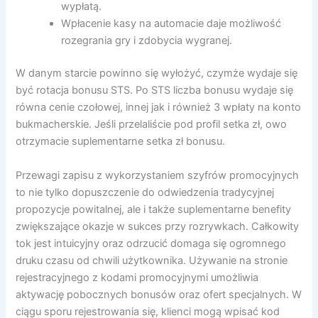
wypłatą.
Wpłacenie kasy na automacie daje możliwość
rozegrania gry i zdobycia wygranej.
W danym starcie powinno się wyłożyć, czymże wydaje się
być rotacja bonusu STS. Po STS liczba bonusu wydaje się
równa cenie czołowej, innej jak i również 3 wpłaty na konto
bukmacherskie. Jeśli przelaliście pod profil setka zł, owo
otrzymacie suplementarne setka zł bonusu.
Przewagi zapisu z wykorzystaniem szyfrów promocyjnych
to nie tylko dopuszczenie do odwiedzenia tradycyjnej
propozycje powitalnej, ale i także suplementarne benefity
zwiększające okazje w sukces przy rozrywkach. Całkowity
tok jest intuicyjny oraz odrzucić domaga się ogromnego
druku czasu od chwili użytkownika. Używanie na stronie
rejestracyjnego z kodami promocyjnymi umożliwia
aktywację pobocznych bonusów oraz ofert specjalnych. W
ciągu sporu rejestrowania się, klienci mogą wpisać kod