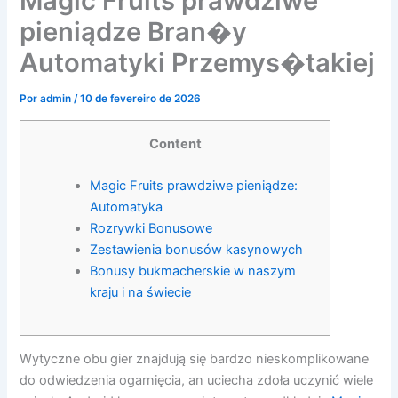
Magic Fruits prawdziwe
pieniądze Bran�y
Automatyki Przemys�takiej
Por
admin
/
10 de fevereiro de 2026
Content
Magic Fruits prawdziwe pieniądze:
Automatyka
Rozrywki Bonusowe
Zestawienia bonusów kasynowych
Bonusy bukmacherskie w naszym
kraju i na świecie
Wytyczne obu gier znajdują się bardzo nieskomplikowane
do odwiedzenia ogarnięcia, an uciecha zdoła uczynić wiele