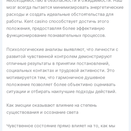
необходимостью в безопасности и ожидаемости. Наш
мозг всегда пытается минимизировать энергетические
расходы и создать идеальные обстоятельства для
работы. Kent casino способствует достичь этого
положения, предоставляя более эффективную
функционирование познавательных процессов.
Психологические анализы выявляют, что личности с
развитой чувственной контролем демонстрируют
отличные результаты в принятии постановлений,
социальных контактах и трудовой активности. Это
мотивируется тем, что гармоничное душевное
положение позволяет более объективно оценивать
ситуации и отбирать наилучшие подходы действий.
Как эмоции оказывают влияние на степень
существования и осознание света
Чувственное состояние прямо влияет на то, как мы