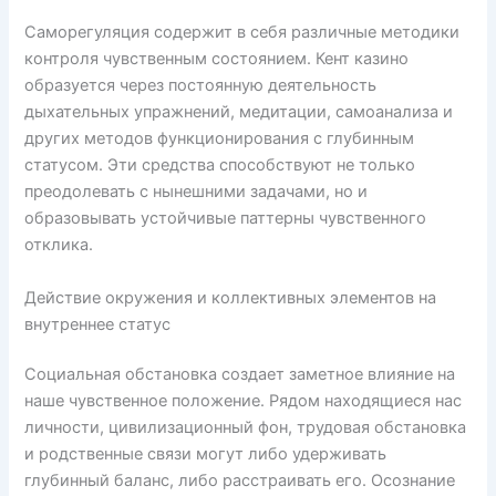
Саморегуляция содержит в себя различные методики
контроля чувственным состоянием. Кент казино
образуется через постоянную деятельность
дыхательных упражнений, медитации, самоанализа и
других методов функционирования с глубинным
статусом. Эти средства способствуют не только
преодолевать с нынешними задачами, но и
образовывать устойчивые паттерны чувственного
отклика.
Действие окружения и коллективных элементов на
внутреннее статус
Социальная обстановка создает заметное влияние на
наше чувственное положение. Рядом находящиеся нас
личности, цивилизационный фон, трудовая обстановка
и родственные связи могут либо удерживать
глубинный баланс, либо расстраивать его. Осознание