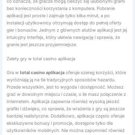
co oznacza, że gracze mogą cieszyć się ulubionymi grami
bez konieczności korzystania z komputera. Pobranie
aplikacji jest proste i zajmuje tylko kilka minut, a po
instalacji użytkownicy otrzymują dostęp do pełnej oferty
gier i bonusów. Jednym z głównych atutów aplikacji jest jej
intuicyjny interfejs, który ułatwia nawigację i sprawia, że
granie jest jeszcze przyjemniejsze.
Zalety gry w total casino aplikacja
Gra w
total casino aplikacja
oferuje szereg korzyści, które
wyróżniają ją na tle tradycyjnych sposobów hazardu.
Przede wszystkim, jest to wygoda i dostępność. Możesz
grać w dowolnym miejscu i czasie, o ile masz połączenie z
Internetem. Aplikacja zapewnia również wysoką jakość
grafiki i dźwięku, co sprawia, że wrażenia z gry są jeszcze
bardziej realistyczne. Dodatkowo, aplikacja często oferuje
ekskluzywne bonusy i promocje, dostępne tylko dla
użytkowników mobilnych. Nie można zapomnieć również