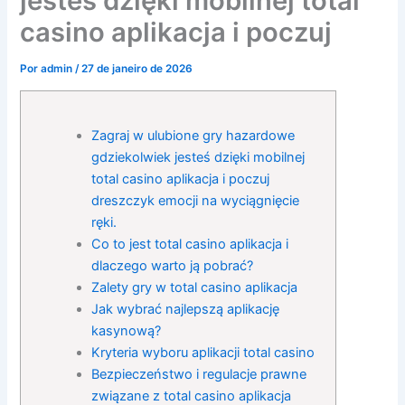
jesteś dzięki mobilnej total
casino aplikacja i poczuj
Por
admin
/
27 de janeiro de 2026
Zagraj w ulubione gry hazardowe
gdziekolwiek jesteś dzięki mobilnej
total casino aplikacja i poczuj
dreszczyk emocji na wyciągnięcie
ręki.
Co to jest total casino aplikacja i
dlaczego warto ją pobrać?
Zalety gry w total casino aplikacja
Jak wybrać najlepszą aplikację
kasynową?
Kryteria wyboru aplikacji total casino
Bezpieczeństwo i regulacje prawne
związane z total casino aplikacja