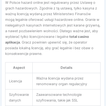
W Polsce hazard online jest regulowany przez Ustawę o
grach hazardowych. Zgodnie z tą ustawą, tylko kasyna z
ważną licencją wydaną przez Ministerstwo Finansów
mogą legalnie oferować usługi hazardowe online. Granie w
nielegalnych kasynach internetowych jest karane grzywną,
a nawet pozbawieniem wolności. Dlatego ważne jest, aby
wybierać tylko licencjonowane i legalne
total casino
aplikacja
. Gracz powinien upewnić się, że operator
posiada lokalną licencję, aby grać legalnie i bez obaw o
konsekwencje prawne.
Aspect
Details
Ważna licencja wydana przez
Licencja
renomowany organ regulacyjny
Szyfrowanie
Zaawansowane technologie
danych
szyfrowania, takie jak SSL