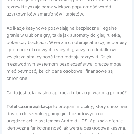
rozrywki zyskuje coraz większą popularność wśród
użytkowników smartfonów i tabletów.
Aplikacje kasynowe pozwalają na bezpieczne i legalne
granie w ulubione gry, takie jak automaty do gier, ruletka,
poker czy blackjack. Wiele z nich oferuje atrakcyjne bonusy
i promocje dla nowych i stałych graczy, co dodatkowo
zwiększa atrakcyjność tego rodzaju rozrywki. Dzięki
niezawodnym systemom bezpieczeństwa, gracze mogą
mieć pewność, że ich dane osobowe i finansowe są
chronione.
Co to jest total casino aplikacja i dlaczego warto ją pobrać?
Total casino aplikacja
to program mobilny, który umożliwia
dostęp do szerokiej gamy gier hazardowych na
urządzeniach z systemem Android i iOS. Aplikacja oferuje
identyczną funkcjonalność jak wersja desktopowa kasyna,