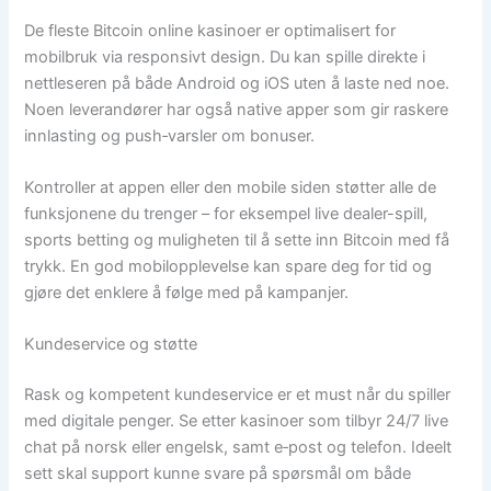
De fleste Bitcoin online kasinoer er optimalisert for
mobilbruk via responsivt design. Du kan spille direkte i
nettleseren på både Android og iOS uten å laste ned noe.
Noen leverandører har også native apper som gir raskere
innlasting og push‑varsler om bonuser.
Kontroller at appen eller den mobile siden støtter alle de
funksjonene du trenger – for eksempel live dealer-spill,
sports betting og muligheten til å sette inn Bitcoin med få
trykk. En god mobilopplevelse kan spare deg for tid og
gjøre det enklere å følge med på kampanjer.
Kundeservice og støtte
Rask og kompetent kundeservice er et must når du spiller
med digitale penger. Se etter kasinoer som tilbyr 24/7 live
chat på norsk eller engelsk, samt e‑post og telefon. Ideelt
sett skal support kunne svare på spørsmål om både