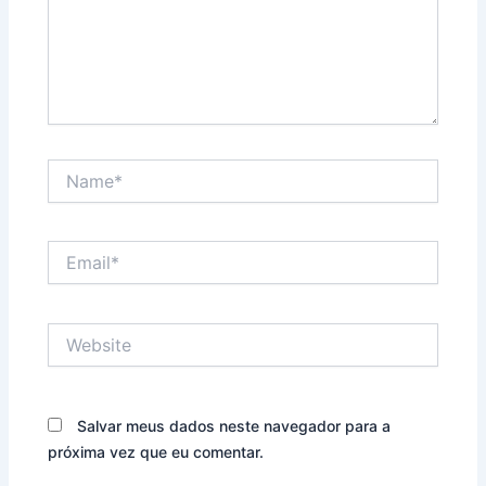
Name*
Email*
Website
Salvar meus dados neste navegador para a
próxima vez que eu comentar.