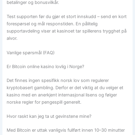
betalinger og bonusvilkår.
Test supporten før du gjør et stort innskudd – send en kort
forespørsel og mål responstiden. En pålitelig
supportavdeling viser at kasinoet tar spillerens trygghet på
alvor.
Vanlige spørsmål (FAQ)
Er Bitcoin online kasino lovlig i Norge?
Det finnes ingen spesifikk norsk lov som regulerer
kryptobasert gambling. Derfor er det viktig at du velger et
kasino med en anerkjent internasjonal lisens og følger
norske regler for pengespill generelt.
Hvor raskt kan jeg ta ut gevinstene mine?
Med Bitcoin er uttak vanligvis fullført innen 10–30 minutter