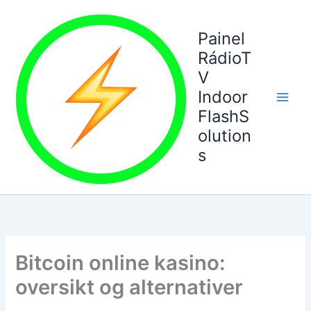
Ir
para
Painel
o
RádioT
conteúdo
V
Indoor
FlashS
olution
s
Bitcoin online kasino:
oversikt og alternativer