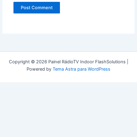
Copyright © 2026 Painel RádioTV Indoor FlashSolutions |
Powered by
Tema Astra para WordPress