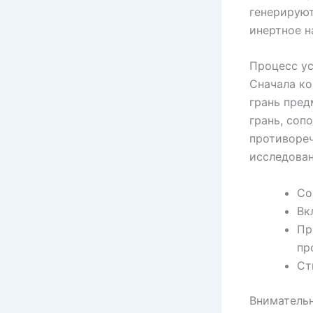
генерирую
инертное н
Процесс ус
Сначала ко
грань пред
грань, соп
противоре
исследован
Со
Вк
Пр
пр
Ст
Вниматель