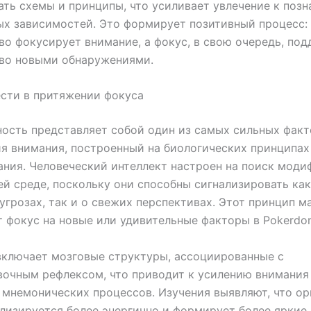
ть схемы и принципы, что усиливает увлечение к позн
х зависимостей. Это формирует позитивный процесс:
о фокусирует внимание, а фокус, в свою очередь, по
во новыми обнаружениями.
сти в притяжении фокуса
ость представляет собой один из самых сильных фак
я внимания, построенный на биологических принципах
ния. Человеческий интеллект настроен на поиск моди
 среде, поскольку они способны сигнализировать как
угрозах, так и о свежих перспективах. Этот принцип 
 фокус на новые или удивительные факторы в Pokerdo
ключает мозговые структуры, ассоциированные с
очным рефлексом, что приводит к усилению внимания
мнемонических процессов. Изучения выявляют, что ор
лизируется более энергично и формирует более яркие