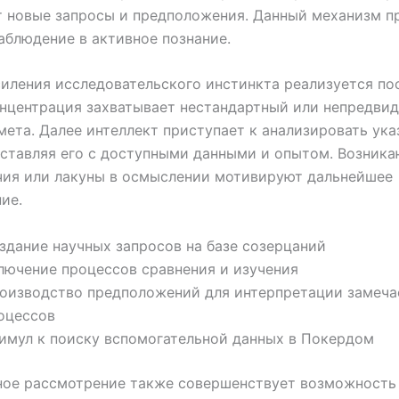
т новые запросы и предположения. Данный механизм п
аблюдение в активное познание.
иления исследовательского инстинкта реализуется по
нцентрация захватывает нестандартный или непредви
мета. Далее интеллект приступает к анализировать ук
оставляя его с доступными данными и опытом. Возник
чия или лакуны в осмыслении мотивируют дальнейшее
ие.
здание научных запросов на базе созерцаний
лючение процессов сравнения и изучения
оизводство предположений для интерпретации замеч
оцессов
имул к поиску вспомогательной данных в Покердом
ное рассмотрение также совершенствует возможность