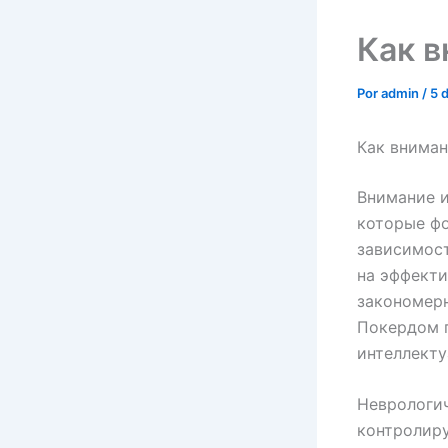
Как в
Por
admin
/
5 
Как вниман
Внимание и
которые фо
зависимост
на эффекти
закономер
Покердом 
интеллекту
Неврологич
контролиру