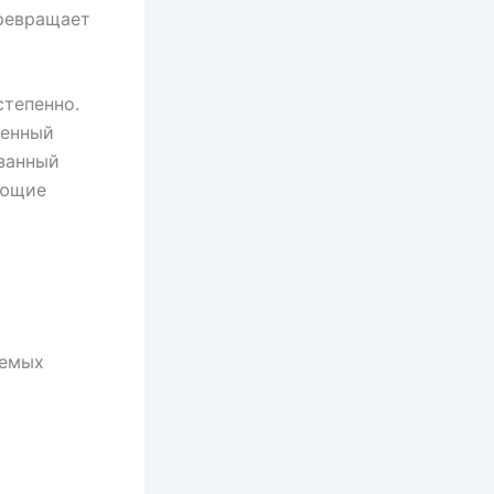
ревращает
степенно.
денный
азанный
ающие
аемых