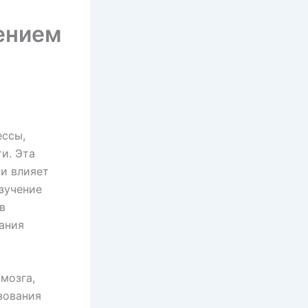
ением
ессы,
и. Эта
 и влияет
Изучение
в
ания
мозга,
зования