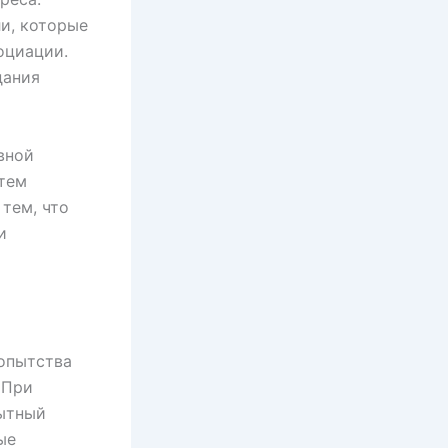
и, которые
оциации.
дания
вной
 тем
тем, что
и
бопытства
 При
пытный
ые