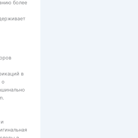
анию более
ддерживает
торов
фикаций в
 о
машинально
m.
 и
игинальная
 следы в