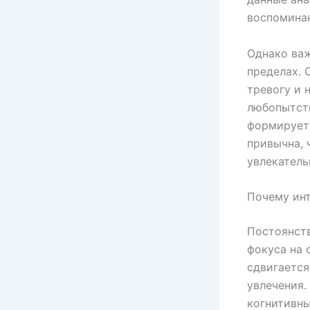
воспоминан
Однако важ
пределах.
тревогу и 
любопытст
формирует 
привычна, 
увлекатель
Почему инт
Постоянств
фокуса на 
сдвигается
увлечения.
когнитивны