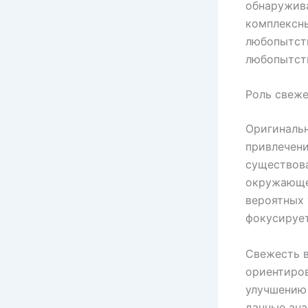
обнаружива
комплексны
любопытств
любопытст
Роль свеже
Оригинальн
привлечени
существова
окружающей
вероятных 
фокусирует
Свежесть в
ориентиров
улучшению 
данные ана