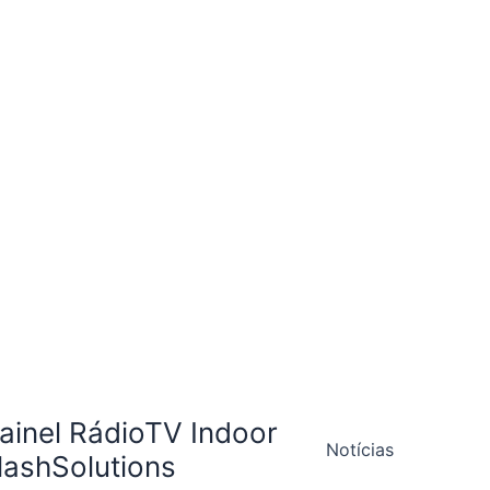
ainel RádioTV Indoor
Notícias
lashSolutions