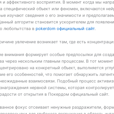
 и аффективного восприятия. В момент когда мы напр
а специфический объект или феномен, включаются не
рые изучают сведения о его значимости и предполагае
Данный алгоритм становится ускорителем для появлен
го любопытства в
pokerdom официальный сайт
.
ричине увлечение возникает там, где есть концентраци
ие внимания формирует особые предпосылки для созд
а через нескольким главным процессам. В тот момент
центрировано на конкретный объект, выполняется углу
ие его особенностей, что помогает обнаружить латент
 неожиданные взаимосвязи. Подобный процесс активиз
знаграждения нервной системы, которая контролирует
радости от открытия в Покердом официальный сайт.
ванное фокус отсеивает ненужные раздражители, фор
предпосылки для глубокого погружения в область инте