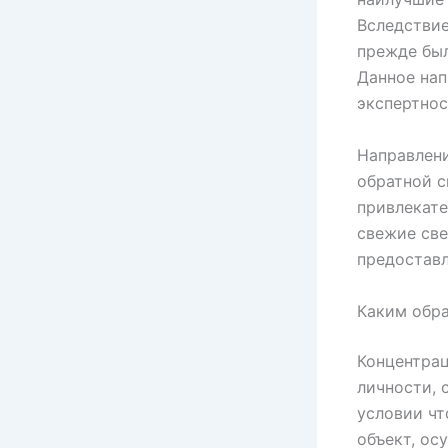
Вследствие
прежде был
Данное нап
экспертнос
Направлен
обратной с
привлекате
свежие све
предоставл
Каким обр
Концентрац
личности, 
условии ч
объект, ос