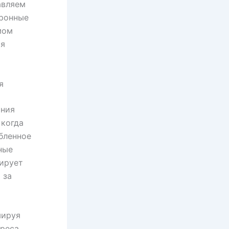
авляем
йронные
мом
ия
я
ания
 когда
бленное
ные
ирует
 за
мируя
реса.