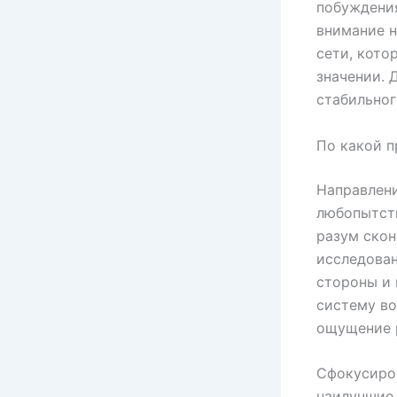
побуждения
внимание н
сети, кото
значении. 
стабильно
По какой п
Направлен
любопытств
разум скон
исследован
стороны и
систему во
ощущение 
Сфокусиро
наилучшие 