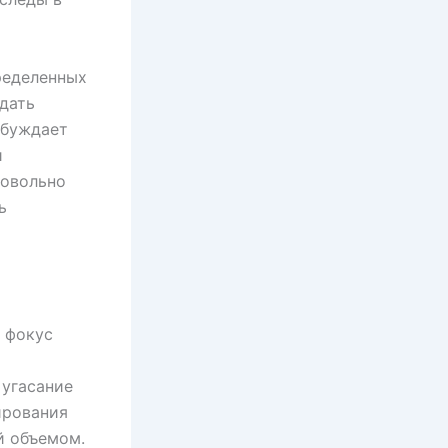
ределенных
дать
обуждает
и
довольно
ь
 фокус
и
 угасание
ирования
й объемом.