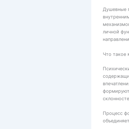
Душевные п
внутренним
механизмов
личной фун
направлени
Что такое 
Психически
содержащи
впечатлени
формируютс
склонност
Процесс ф
объединяет