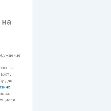
 на
обуждение
язанных
работу
ву для
азино
нциал
ующиеся