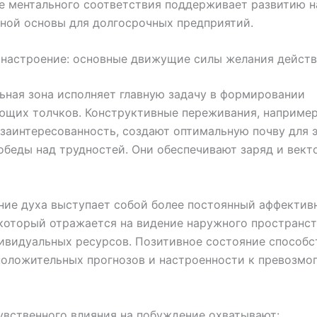
е ментального соответствия поддерживает развитию 
ной основы для долгосрочных предприятий.
 настроение: основные движущие силы желания действ
ная зона исполняет главную задачу в формировании
щих толчков. Конструктивные переживания, например
 заинтересованность, создают оптимальную почву для 
обеды над трудностей. Они обеспечивают заряд и век
ние духа выступает собой более постоянный аффектив
который отражается на видение наружного пространст
ивидуальных ресурсов. Позитивное состояние способс
оложительных прогнозов и настроенности к превозмо
вственного влияния на побуждение охватывают: