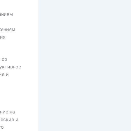
аниям
жениям
ния
 со
уктивное
ия и
ние на
еские и
го