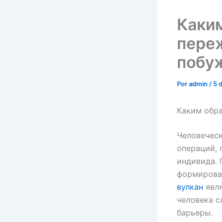
Каки
пере
побу
Por
admin
/
5 
Каким обр
Человеческ
операций, 
индивида. 
формирован
вулкан
явля
человека с
барьеры.