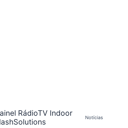
ainel RádioTV Indoor
Notícias
lashSolutions