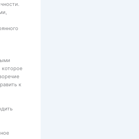
чности.
ми,
оянного
ными
, которое
воречие
равить к
одить
вное