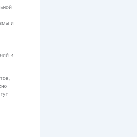
льной
змы и
ний и
тов,
жно
огут