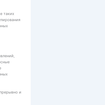
е таких
улирования
чных
влений,
есные
е
нных
прерывно и