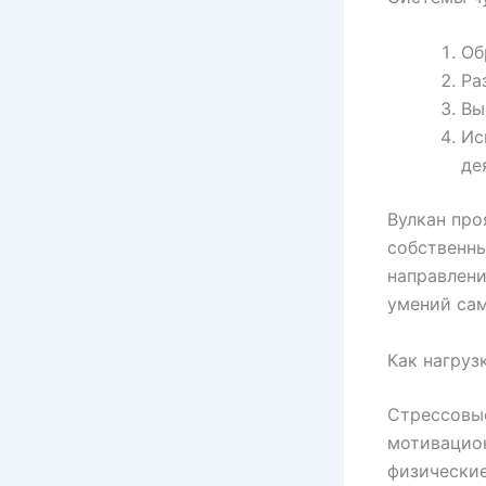
Об
Ра
Вы
Ис
де
Вулкан про
собственн
направлени
умений са
Как нагруз
Стрессовые
мотивацио
физически