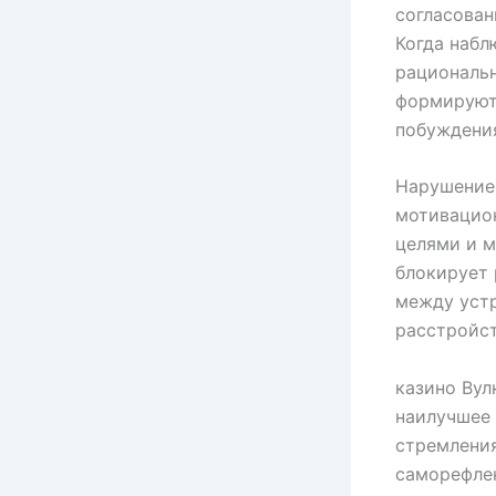
согласован
Когда наб
рациональ
формируют
побуждения
Нарушение 
мотивацио
целями и м
блокирует 
между уст
расстройст
казино Вул
наилучшее
стремления
саморефле