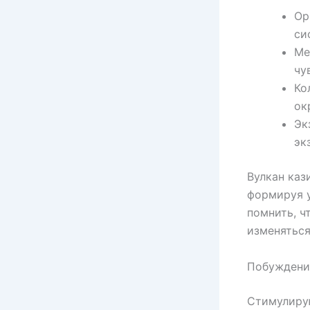
Ор
си
Ме
чу
Ко
ок
Эк
эк
Вулкан каз
формируя у
помнить, ч
изменяться
Побуждение
Стимулиру