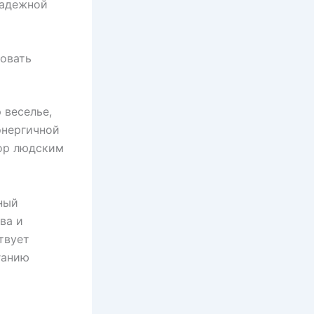
надежной
овать
 веселье,
энергичной
тор людским
ный
ва и
твует
ганию