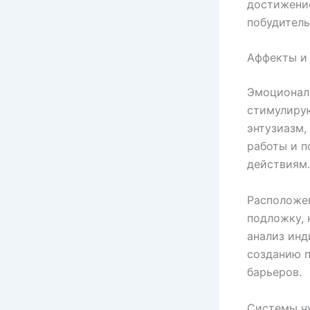
достижени
побудитель
Аффекты и
Эмоциональ
стимулирую
энтузиазм,
работы и п
действиям.
Расположе
подложку, 
анализ инд
созданию п
барьеров.
Системы чу