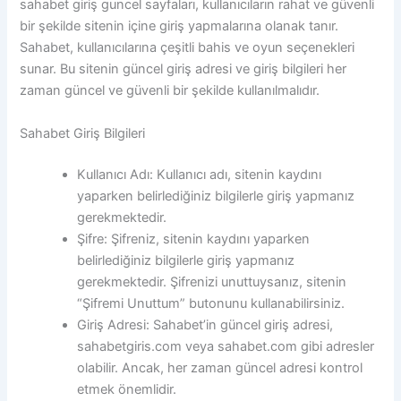
sahabet giriş guncel sayfaları, kullanıcıların rahat ve güvenli
bir şekilde sitenin içine giriş yapmalarına olanak tanır.
Sahabet, kullanıcılarına çeşitli bahis ve oyun seçenekleri
sunar. Bu sitenin güncel giriş adresi ve giriş bilgileri her
zaman güncel ve güvenli bir şekilde kullanılmalıdır.
Sahabet Giriş Bilgileri
Kullanıcı Adı: Kullanıcı adı, sitenin kaydını
yaparken belirlediğiniz bilgilerle giriş yapmanız
gerekmektedir.
Şifre: Şifreniz, sitenin kaydını yaparken
belirlediğiniz bilgilerle giriş yapmanız
gerekmektedir. Şifrenizi unuttuysanız, sitenin
“Şifremi Unuttum” butonunu kullanabilirsiniz.
Giriş Adresi: Sahabet’in güncel giriş adresi,
sahabetgiris.com veya sahabet.com gibi adresler
olabilir. Ancak, her zaman güncel adresi kontrol
etmek önemlidir.