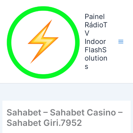
Ir
para
Painel
o
RádioT
conteúdo
V
Indoor
FlashS
olution
s
Sahabet – Sahabet Casino –
Sahabet Giri.7952