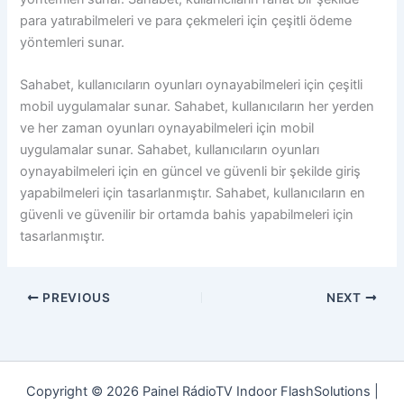
para yatırabilmeleri ve para çekmeleri için çeşitli ödeme
yöntemleri sunar.
Sahabet, kullanıcıların oyunları oynayabilmeleri için çeşitli
mobil uygulamalar sunar. Sahabet, kullanıcıların her yerden
ve her zaman oyunları oynayabilmeleri için mobil
uygulamalar sunar. Sahabet, kullanıcıların oyunları
oynayabilmeleri için en güncel ve güvenli bir şekilde giriş
yapabilmeleri için tasarlanmıştır. Sahabet, kullanıcıların en
güvenli ve güvenilir bir ortamda bahis yapabilmeleri için
tasarlanmıştır.
PREVIOUS
NEXT
Copyright © 2026 Painel RádioTV Indoor FlashSolutions |