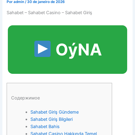
Por
admin
/
30 de janeiro de 2026
Sahabet – Sahabet Casino – Sahabet Giriş
OýNA
Содержимое
Sahabet Giriş Gündeme
Sahabet Giriş Bilgileri
Sahabet Bahis
Sahabet Casino Hakkında Temel