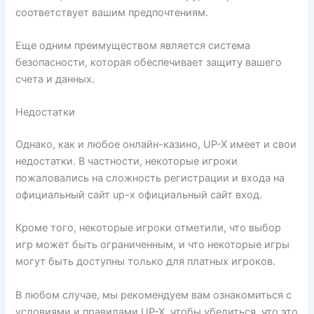
соответствует вашим предпочтениям.
Еще одним преимуществом является система
безопасности, которая обеспечивает защиту вашего
счета и данных.
Недостатки
Однако, как и любое онлайн-казино, UP-X имеет и свои
недостатки. В частности, некоторые игроки
пожаловались на сложность регистрации и входа на
официальный сайт up-x официальный сайт вход.
Кроме того, некоторые игроки отметили, что выбор
игр может быть ограниченным, и что некоторые игры
могут быть доступны только для платных игроков.
В любом случае, мы рекомендуем вам ознакомиться с
условиями и правилами UP-X, чтобы убедиться, что это