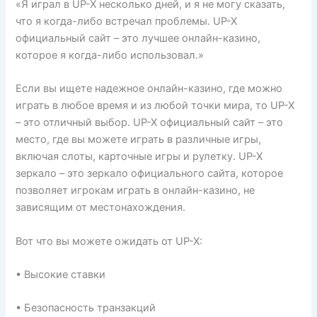
«Я играл в UP-X несколько дней, и я не могу сказать,
что я когда-либо встречал проблемы. UP-X
официальный сайт – это лучшее онлайн-казино,
которое я когда-либо использовал.»
Если вы ищете надежное онлайн-казино, где можно
играть в любое время и из любой точки мира, то UP-X
– это отличный выбор. UP-X официальный сайт – это
место, где вы можете играть в различные игры,
включая слоты, карточные игры и рулетку. UP-X
зеркало – это зеркало официального сайта, которое
позволяет игрокам играть в онлайн-казино, не
зависящим от местонахождения.
Вот что вы можете ожидать от UP-X:
• Высокие ставки
• Безопасность транзакций