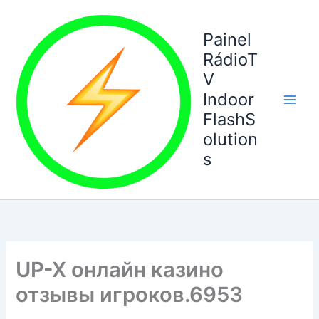
Ir
para
Painel
o
RádioT
conteúdo
V
Indoor
FlashS
olution
s
UP-X онлайн казино
отзывы игроков.6953