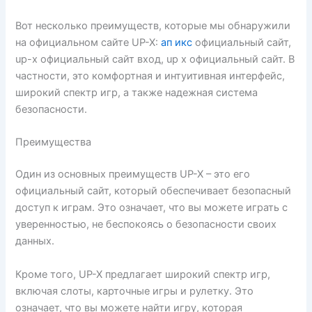
Вот несколько преимуществ, которые мы обнаружили
на официальном сайте UP-X:
ап икс
официальный сайт,
up-x официальный сайт вход, up x официальный сайт. В
частности, это комфортная и интуитивная интерфейс,
широкий спектр игр, а также надежная система
безопасности.
Преимущества
Один из основных преимуществ UP-X – это его
официальный сайт, который обеспечивает безопасный
доступ к играм. Это означает, что вы можете играть с
уверенностью, не беспокоясь о безопасности своих
данных.
Кроме того, UP-X предлагает широкий спектр игр,
включая слоты, карточные игры и рулетку. Это
означает, что вы можете найти игру, которая