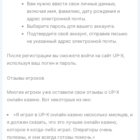
Вам нужно ввести свои личные данные,
включая имя, фамилию, дату рождения и
адрес электронной почты.
Выберите пароль для вашего аккаунта.
Подтвердите свой аккаунт, отправив письмо
на указанный адрес электронной почты.
После регистрации вы сможете войти на сайт UP-X,
используя ваш логин и пароль.
Отзывы игроков
Многие игроки уже оставили свои отзывы о UP-X
онлайн казино. Вот некоторые из них:
«Я играл в UP-X онлайн казино несколько месяцев, и
я должен сказать, что это лучшее онлайн казино,
которое я когда-либо играл. Операторы очень
полезны, и они всегда готовы помочь.»