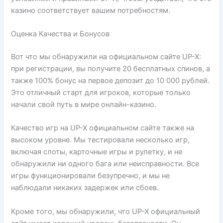
казино соответствует вашим потребностям.
Оценка Качества и Бонусов
Вот что мы обнаружили на официальном сайте UP-X:
при регистрации, вы получите 20 бесплатных спинов, а
также 100% бонус на первое депозит до 10 000 рублей.
Это отличный старт для игроков, которые только
начали свой путь в мире онлайн-казино.
Качество игр на UP-X официальном сайте также на
высоком уровне. Мы тестировали несколько игр,
включая слоты, карточные игры и рулетку, и не
обнаружили ни одного бага или неисправности. Все
игры функционировали безупречно, и мы не
наблюдали никаких задержек или сбоев.
Кроме того, мы обнаружили, что UP-X официальный