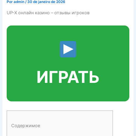
Por
admin
/
30 de janeiro de 2026
UP-X онлайн казино – отзывы игроков
ИГРАТЬ
Содержимое