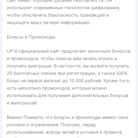
сайт имеет хороший уровень безопасности. Он
использует современные технологии шифрования,
чтобы обеспечить безопасность транзакций и
защищать вашу личную информацию.
Бонусы и Промокоды
UP-X официальный сайт предлагает несколько бонусов
и промокодов, чтобы помочь вам начать играть и
получать выигрыши. В частности, вы можете получить
20 бесплатных спинов при регистрации, а также 100%
бонус на первое депозит до 10 000 рублей. Кроме того,
есть несколько промокодов, которые можно
использовать для получения дополнительных бонусов
и выигрышей.
Важно! Помните, что бонусы и промокоды имеют свои
условия и ограничения. Поэтому, перед
использованием, всегда читайте условия и правила,