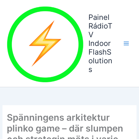
Ir
para
Painel
o
RádioT
conteúdo
V
Indoor
FlashS
olution
s
Spänningens arkitektur
plinko game – där slumpen