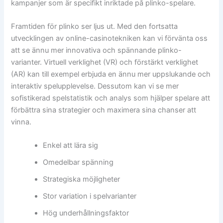
kampanjer som är specifikt inriktade på plinko-spelare.
Framtiden för plinko ser ljus ut. Med den fortsatta
utvecklingen av online-casinotekniken kan vi förvänta oss
att se ännu mer innovativa och spännande plinko-
varianter. Virtuell verklighet (VR) och förstärkt verklighet
(AR) kan till exempel erbjuda en ännu mer uppslukande och
interaktiv spelupplevelse. Dessutom kan vi se mer
sofistikerad spelstatistik och analys som hjälper spelare att
förbättra sina strategier och maximera sina chanser att
vinna.
Enkel att lära sig
Omedelbar spänning
Strategiska möjligheter
Stor variation i spelvarianter
Hög underhållningsfaktor