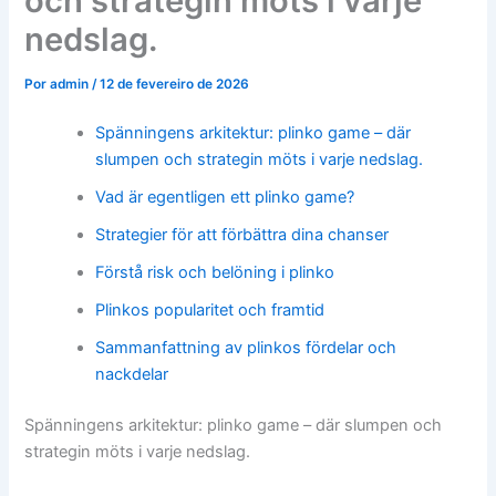
och strategin möts i varje
nedslag.
Por
admin
/
12 de fevereiro de 2026
Spänningens arkitektur: plinko game – där
slumpen och strategin möts i varje nedslag.
Vad är egentligen ett plinko game?
Strategier för att förbättra dina chanser
Förstå risk och belöning i plinko
Plinkos popularitet och framtid
Sammanfattning av plinkos fördelar och
nackdelar
Spänningens arkitektur: plinko game – där slumpen och
strategin möts i varje nedslag.