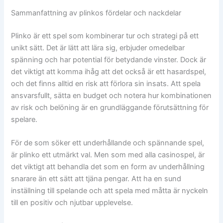
Sammanfattning av plinkos fördelar och nackdelar
Plinko är ett spel som kombinerar tur och strategi på ett
unikt sätt. Det är lätt att lära sig, erbjuder omedelbar
spänning och har potential för betydande vinster. Dock är
det viktigt att komma ihåg att det också är ett hasardspel,
och det finns alltid en risk att förlora sin insats. Att spela
ansvarsfullt, sätta en budget och notera hur kombinationen
av risk och belöning är en grundläggande förutsättning för
spelare.
För de som söker ett underhållande och spännande spel,
är plinko ett utmärkt val. Men som med alla casinospel, är
det viktigt att behandla det som en form av underhållning
snarare än ett sätt att tjäna pengar. Att ha en sund
inställning till spelande och att spela med måtta är nyckeln
till en positiv och njutbar upplevelse.