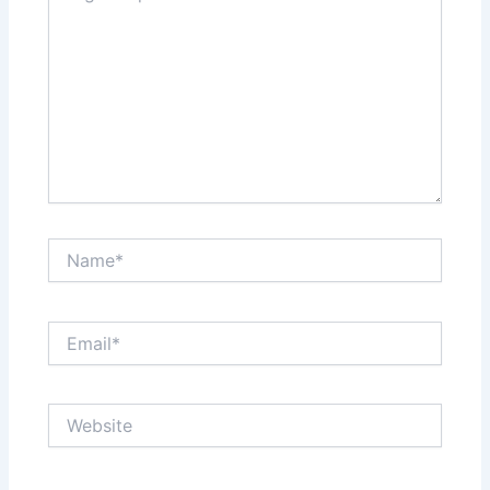
Name*
Email*
Website