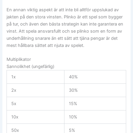
En annan viktig aspekt är att inte bli alltför uppslukad av
jakten på den stora vinsten. Plinko är ett spel som bygger
på tur, och även den bästa strategin kan inte garantera en
vinst. Att spela ansvarsfullt och se plinko som en form av
underhållning snarare än ett sätt att tjäna pengar är det
mest hållbara sättet att njuta av spelet.
Multiplikator
Sannolikhet (ungefärlig)
1x
40%
2x
30%
5x
15%
10x
10%
50x
5%