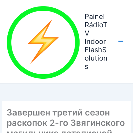
Ir
para
Painel
o
RádioT
conteúdo
V
Indoor
FlashS
olution
s
Завершен третий сезон
раскопок 2-го Звягинского