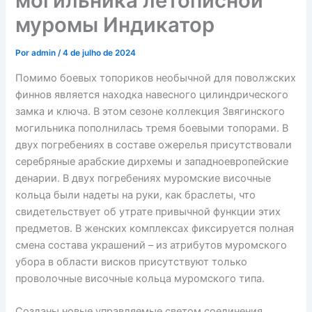
могильника летописной
муромы Индикатор
Por
admin
/
4 de julho de 2024
Помимо боевых топориков необычной для поволжских
финнов является находка навесного цилиндрического
замка и ключа. В этом сезоне коллекция Звягинского
могильника пополнилась тремя боевыми топорами. В
двух погребениях в составе ожерелья присутствовали
серебряные арабские дирхемы и западноевропейские
денарии. В двух погребениях муромские височные
кольца были надеты на руки, как браслеты, что
свидетельствует об утрате привычной функции этих
предметов. В женских комплексах фиксируется полная
смена состава украшений – из атрибутов муромского
убора в области висков присутствуют только
проволочные височные кольца муромского типа.
Созданы новые управляемые светом соединения,